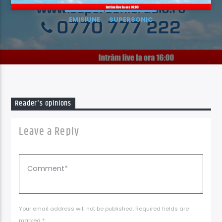
Acum
EMISIUNE
SUPERSONIC
Takeoff
06:00
09:00
Reader's opinions
Supersonic Live
Leave a Reply
Your email address will not be published. Required fields are
marked *