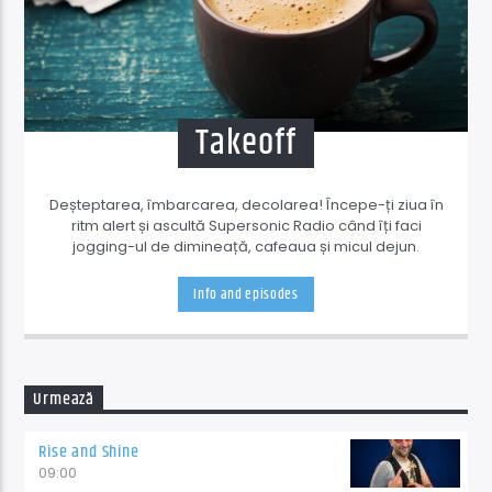
Takeoff
Deșteptarea, îmbarcarea, decolarea! Începe-ți ziua în
ritm alert și ascultă Supersonic Radio când îți faci
jogging-ul de dimineață, cafeaua și micul dejun.
Info and episodes
Urmează
Rise and Shine
09:00