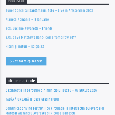
Podcasturi
Super Concertul Săptămânii: Toto – Live in Amsterdam 2003
Planeta România – 8 Ianuarie
SCS: Luciano Pavarotti – Friends
SAS: Dave Matthews Band- Come Tomorrow 2017
Hituri și mituri – Ediția 22
Vezi toate episoadele
Ultimele articole
Dezinsecție în parcurile din municipiul Buzău – 07 august 2026
TABĂRĂ URBANĂ la Casa Grădinarului
Comunicat privind restricții de circulație la intersecția bulevardelor
Mareșal Alexandru Averescu și Nicolae Bălcescu