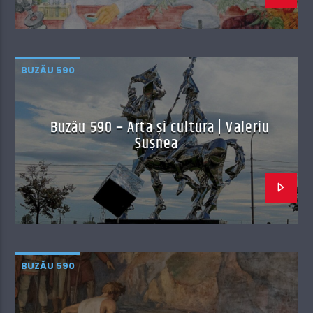
BUZĂU 590
Buzău 590 – Arta și cultura | Valeriu
Șușnea
BUZĂU 590