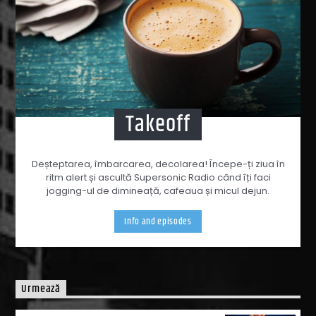
Takeoff
Deșteptarea, îmbarcarea, decolarea! Începe-ți ziua în
ritm alert și ascultă Supersonic Radio când îți faci
jogging-ul de dimineață, cafeaua și micul dejun.
Info and episodes
Urmează