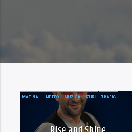
MATINAL
METEO
MUZICĂ
ȘTIRI
TRAFIC
Rise and Shine