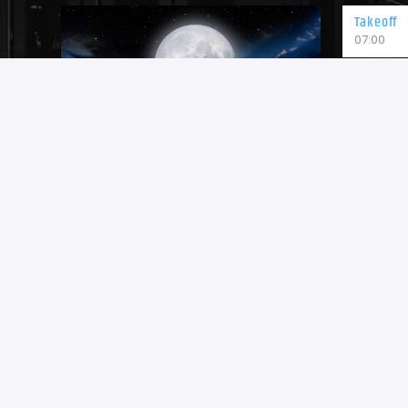
Takeoff
07:00
Super po
09:00
Pici cu lip
Zbor de noapte
10:30
Super W
11:00
Un program pentru insomniaci,
pentru călători, pentru cei care își fac
planuri de viitor, pentru cei care se
Super rel
simt singuri și vor să aducă puțin
18:00
optimism în viața lor.
Info and episodes
Superson
21:00