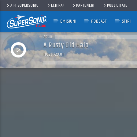
A FI SUPERSONIC
ECHIPAJ
PARTENERI
PUBLICITATE
EMISIUNI
PODCAST
ȘTIRI
Acum
A Rusty Old Halo
Hoyt Axton