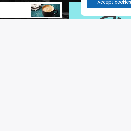
Accept cookie
vești
ici
eekend
uări
ic Warmup