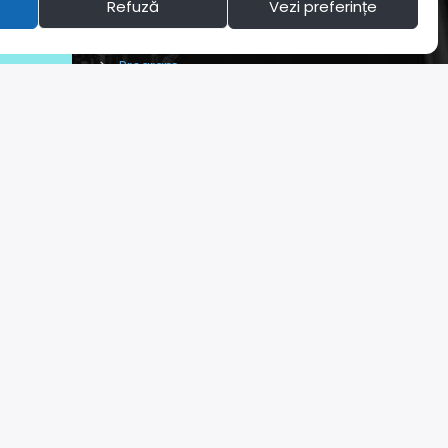
s
Refuză
Vezi preferințe
A fi Supersonic
Echipaj
Program
Podcasturi
Supersonic Request Top 10
Știri
Articole
Fotografii
Evenimente
Concursuri
Publicitate
Contact