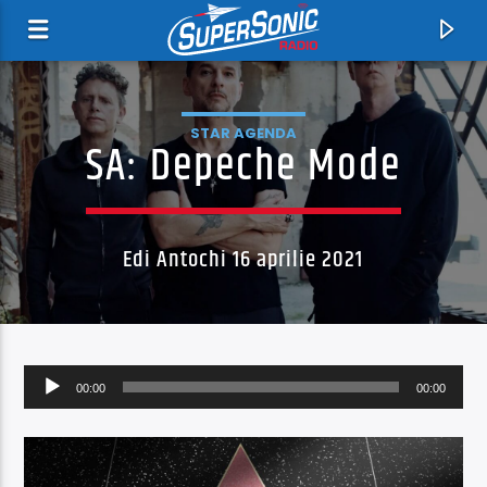
STAR AGENDA
SA: Depeche Mode
Edi Antochi 16 aprilie 2021
Acum
Player
The Butcher and Fast Eddy
00:00
00:00
audio
Rose Tattoo