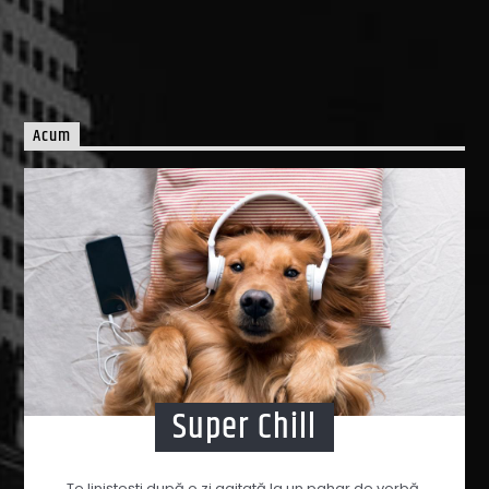
Acum
Super Chill
Te liniștești după o zi agitată la un pahar de vorbă,