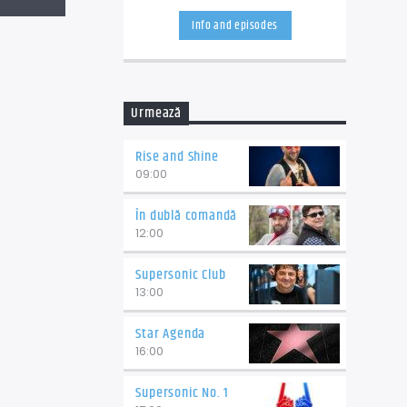
de dimineață, cafeaua și micul
Info and episodes
dejun.
Urmează
Rise and Shine
09:00
În dublă comandă
12:00
Supersonic Club
13:00
Star Agenda
16:00
Supersonic No. 1