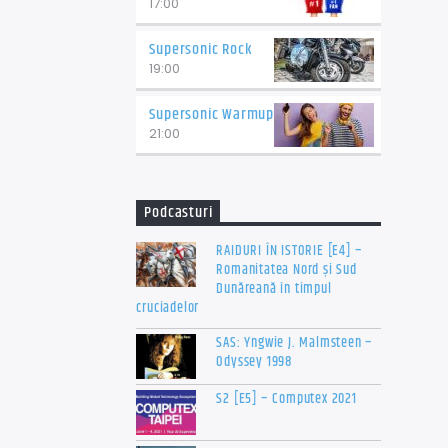
17:00
Supersonic Rock
19:00
Supersonic Warmup
21:00
Podcasturi
RAIDURI ÎN ISTORIE [E4] –
Romanitatea Nord și Sud
Dunăreană în timpul
cruciadelor
SAS: Yngwie J. Malmsteen –
Odyssey 1998
S2 [E5] – Computex 2021