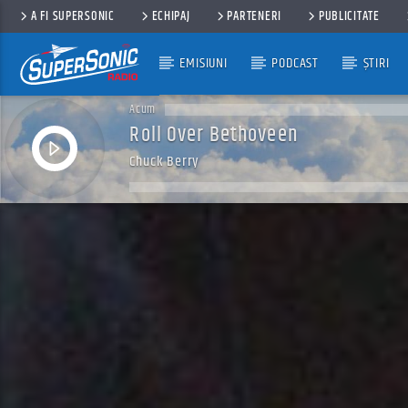
A FI SUPERSONIC
ECHIPAJ
PARTENERI
PUBLICITATE
EMISIUNI
PODCAST
ȘTIRI
Acum
Roll Over Bethoveen
Chuck Berry