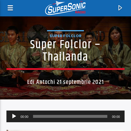
SUPER FOLCLOR
Super Folclor –
Thailanda
Edi Antochi 21 septembrie 2021
Acum
Like A Virgin
Madonna
Player
00:00
00:00
audio