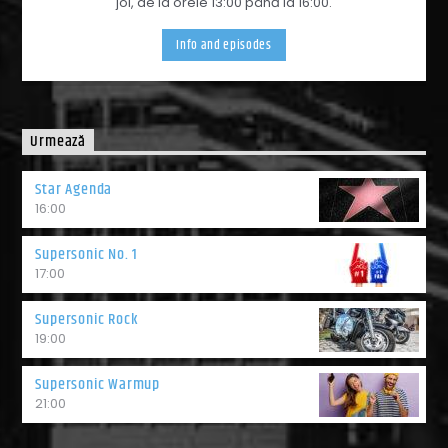
joi, de la orele 13:00 până la 16:00.
Info and episodes
Urmează
Star Agenda
16:00
Supersonic No. 1
17:00
Supersonic Rock
19:00
Supersonic Warmup
21:00