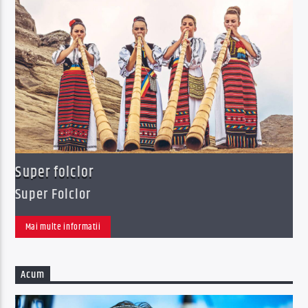
Acum
Supersonic Club
13:00
16:00
Supersonic Live
Super folclor
Super Folclor
Mai multe informatii
Acum