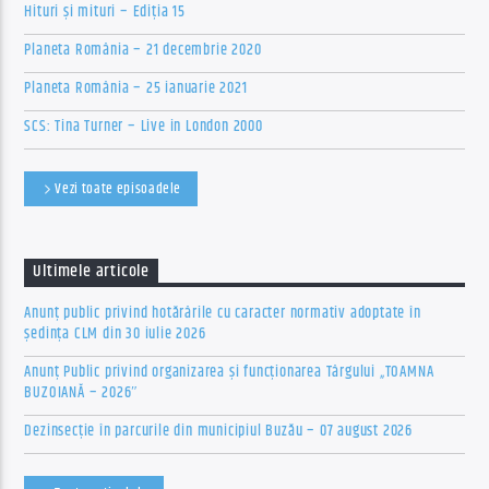
Hituri și mituri – Ediția 15
Planeta România – 21 decembrie 2020
Planeta România – 25 ianuarie 2021
SCS: Tina Turner – Live in London 2000
Vezi toate episoadele
Ultimele articole
Anunț public privind hotărârile cu caracter normativ adoptate în
ședința CLM din 30 iulie 2026
Anunț Public privind organizarea şi funcţionarea Târgului „TOAMNA
BUZOIANĂ – 2026″
Dezinsecție în parcurile din municipiul Buzău – 07 august 2026