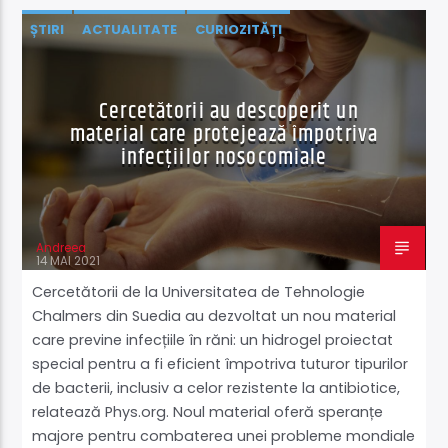
ȘTIRI
ACTUALITATE
CURIOZITĂȚI
NATURĂ ȘI MEDIU
ȘTIINȚĂ ŞI TEHNOLOGIE
Cercetătorii au descoperit un
material care protejează împotriva
infecțiilor nosocomiale
Andreea
14 MAI 2021
Cercetătorii de la Universitatea de Tehnologie
Chalmers din Suedia au dezvoltat un nou material
care previne infecțiile în răni: un hidrogel proiectat
special pentru a fi eficient împotriva tuturor tipurilor
de bacterii, inclusiv a celor rezistente la antibiotice,
relatează Phys.org. Noul material oferă speranțe
majore pentru combaterea unei probleme mondiale