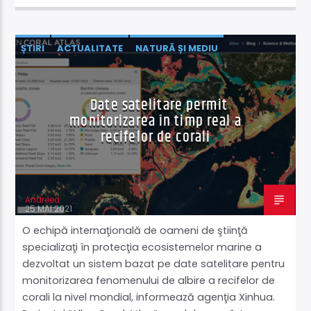
ȘTIRI
ACTUALITATE
NATURĂ ȘI MEDIU
ȘTIINȚĂ ŞI TEHNOLOGIE
Date satelitare permit
monitorizarea în timp real a
recifelor de corali
Andreea
25 MAI 2021
O echipă internaţională de oameni de ştiinţă
specializaţi în protecţia ecosistemelor marine a
dezvoltat un sistem bazat pe date satelitare pentru
monitorizarea fenomenului de albire a recifelor de
corali la nivel mondial, informează agenţia Xinhua.