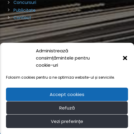
Concursuri
Publicitate
Contact
Administrează
consimțămintele pentru
cookie-uri
© 2024 Toate drepturile rezervate Supersonic Radio
COD DEONTOLOGIC ARCA
POLITICA DE CONFIDENȚIALITATE
Folosim cookies pentru a ne optimiza website-ul și serviciile.
POLITICA DE COOKIES
TERMENI ȘI CONDIȚII
DISCLAIMER
SMS & WHATSAPP
PRELUCRARE IMAGINI EVENIMENTE
FAQ
SUPERSONIC RADIO
DATE FURNIZOR SERVICII
Accept cookies
Refuză
Vezi preferințe