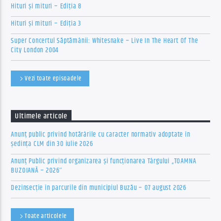
Hituri și mituri – Ediția 8
Hituri și mituri – Ediția 3
Super Concertul Săptămânii: Whitesnake – Live In The Heart Of The
City London 2004
Vezi toate episoadele
Ultimele articole
Anunț public privind hotărârile cu caracter normativ adoptate în
ședința CLM din 30 iulie 2026
Anunț Public privind organizarea şi funcţionarea Târgului „TOAMNA
BUZOIANĂ – 2026″
Dezinsecție în parcurile din municipiul Buzău – 07 august 2026
Toate articolele