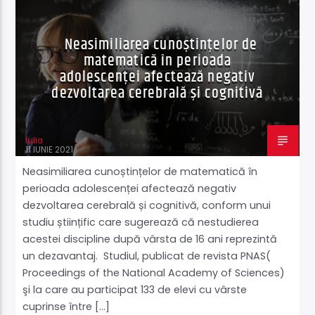
ȘTIINȚĂ ŞI TEHNOLOGIE
Neasimiliarea cunoștințelor de
matematică în perioada
adolescenței afectează negativ
dezvoltarea cerebrală și cognitivă
Iulia
11 IUNIE 2021
Neasimiliarea cunoștințelor de matematică în
perioada adolescenței afectează negativ
dezvoltarea cerebrală și cognitivă, conform unui
studiu științific care sugerează că nestudierea
acestei discipline după vârsta de 16 ani reprezintă
un dezavantaj. Studiul, publicat de revista PNAS(
Proceedings of the National Academy of Sciences)
şi la care au participat 133 de elevi cu vârste
cuprinse între […]