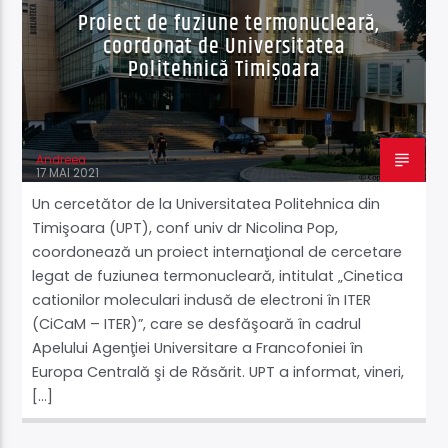
Proiect de fuziune termonucleară,
coordonat de Universitatea
Politehnică Timișoara
Andreea
17 MAI 2021
Un cercetător de la Universitatea Politehnica din
Timişoara (UPT), conf univ dr Nicolina Pop,
coordonează un proiect internaţional de cercetare
legat de fuziunea termonucleară, intitulat „Cinetica
cationilor moleculari indusă de electroni în ITER
(CiCaM – ITER)”, care se desfăşoară în cadrul
Apelului Agenţiei Universitare a Francofoniei în
Europa Centrală şi de Răsărit. UPT a informat, vineri,
[…]