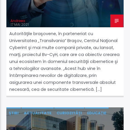
Andreea
17 MAI 2021
Autorităţile braşovene, în parteneriat cu
Universitatea „Transilvania” Braşov, Centrul Naţional
Cyberint şi mai multe companii private, au lansat,
marţi, proiectul Bv-CyH, care are ca obiectiv crearea
unui ecosistem în domeniul securităţii cibernetice şi
a tehnologiilor avansate. „Acest hub vine în
întâmpinarea nevoilor de digitalizare, prin
asigurarea unei componente transversale absolut
necesară, cea de securitate cibernetică. […]
ȘTIRI
ACTUALITATE
CURIOZITĂȚI
EDUCAȚIE
ȘTIINȚĂ ŞI TEHNOLOGIE