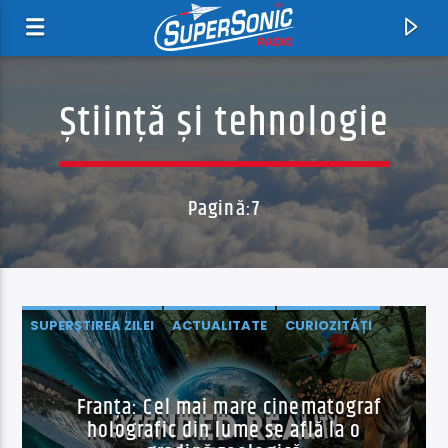
Știință şi tehnologie
Pagină:7
Acum
SUPERȘTIREA ZILEI
ACTUALITATE
CURIOZITĂȚI
Consumatori De Vise
EXTERNE
NATURĂ ȘI MEDIU
ȘTIINȚĂ ŞI TEHNOLOGIE
Byron
ȘTIRI
Franța: Cel mai mare cinematograf
holografic din lume se află la o