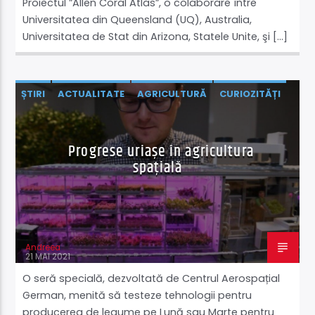
Proiectul ”Allen Coral Atlas”, o colaborare între
Universitatea din Queensland (UQ), Australia,
Universitatea de Stat din Arizona, Statele Unite, şi […]
ȘTIRI
ACTUALITATE
AGRICULTURĂ
CURIOZITĂȚI
EXTERNE
NATURĂ ȘI MEDIU
ȘTIINȚĂ ŞI TEHNOLOGIE
Progrese uriașe în agricultura
spațială
Andreea
21 MAI 2021
O seră specială, dezvoltată de Centrul Aerospațial
German, menită să testeze tehnologii pentru
producerea de legume pe Lună sau Marte pentru