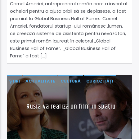
Cornel Amariei, antreprenorul român care a inventat
ochelari pentru a ajuta orbii să se deplaseze, a fost
premiat la Global Business Hall of Fame. Cornel
Amariei, fondatorul startup-ului românesc .lumen,
ce creează sisteme de asistență pentru nevăzători,
este primul român laureat în celebrul „Global
Business Hall of Fame”. „Global Business Hall of
Fame” a fost […]
ȘTIRI
ACTUALITATE
CULTURĂ
CURIOZITĂȚI
EXTERNE
ȘTIINȚĂ ŞI TEHNOLOGIE
Rusia va realiza un film în spațiu