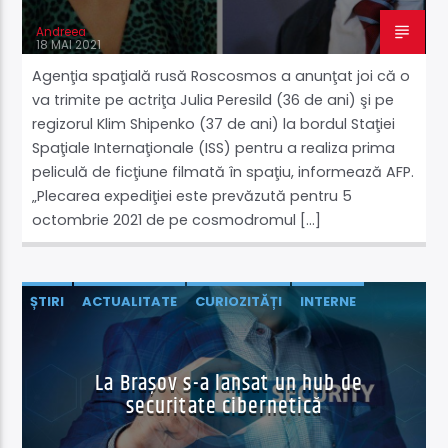
Andreea
18 MAI 2021
Agenţia spaţială rusă Roscosmos a anunţat joi că o
va trimite pe actriţa Julia Peresild (36 de ani) şi pe
regizorul Klim Shipenko (37 de ani) la bordul Staţiei
Spaţiale Internaţionale (ISS) pentru a realiza prima
peliculă de ficţiune filmată în spaţiu, informează AFP.
„Plecarea expediţiei este prevăzută pentru 5
octombrie 2021 de pe cosmodromul […]
ȘTIRI
ACTUALITATE
CURIOZITĂȚI
INTERNE
ȘTIINȚĂ ŞI TEHNOLOGIE
SUPERȘTIREA ZILEI
La Brașov s-a lansat un hub de
securitate cibernetică