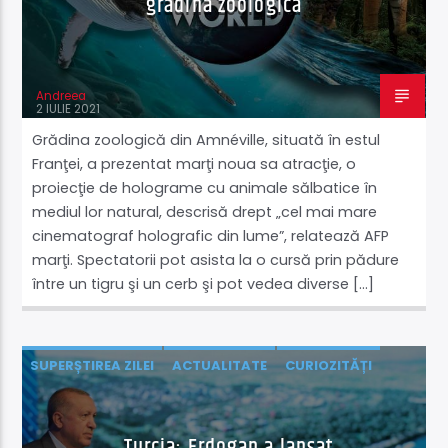
gradină zoologică
Acum
Supersonic Rock
19:00
21:00
Andreea
2 IULIE 2021
Grădina zoologică din Amnéville, situată în estul
Franţei, a prezentat marţi noua sa atracţie, o
Supersonic Live
proiecţie de holograme cu animale sălbatice în
mediul lor natural, descrisă drept „cel mai mare
cinematograf holografic din lume”, relatează AFP
marţi. Spectatorii pot asista la o cursă prin pădure
între un tigru şi un cerb şi pot vedea diverse […]
SUPERȘTIREA ZILEI
ACTUALITATE
CURIOZITĂȚI
ECONOMIE
EXTERNE
ȘTIINȚĂ ŞI TEHNOLOGIE
ȘTIRI
Turcia: Erdogan a lansat