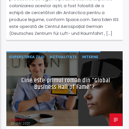
colonizarea acestor aștri, a fost folosită de o
echipă de cercetători din Antarctica pentru a
produce legume, conform Space.com. Sera Eden ISS
este operată de Centrul Aerospațial German
(Deutsches Zentrum für Luft- und Raumfahrt , […]
SUPERȘTIREA ZILEI
ACTUALITATE
INTERNE
ȘTIINȚĂ ŞI TEHNOLOGIE
ȘTIRI
Cine este primul român din ”Global
Business Hall of Fame“?
Andreea
20 MAI 2021