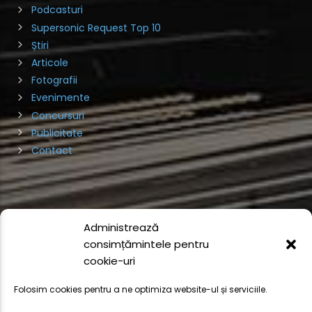
Podcasturi
Supersonic Request Top 10
Știri
Articole
Fotografii
Evenimente
Concursuri
Publicitate
Contact
Administrează
consimțămintele pentru
cookie-uri
© 2024 Toate drepturile rezervate Supersonic Radio
COD DEONTOLOGIC ARCA
POLITICA DE CONFIDENȚIALITATE
Folosim cookies pentru a ne optimiza website-ul și serviciile.
POLITICA DE COOKIES
TERMENI ȘI CONDIȚII
DISCLAIMER