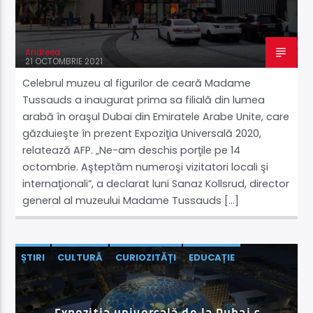
Acum
Takeoff
Andreea
21 OCTOMBRIE 2021
06:00
09:00
Celebrul muzeu al figurilor de ceară Madame
Tussauds a inaugurat prima sa filială din lumea
arabă în oraşul Dubai din Emiratele Arabe Unite, care
găzduieşte în prezent Expoziţia Universală 2020,
Supersonic Live
relatează AFP. „Ne-am deschis porţile pe 14
octombrie. Aşteptăm numeroşi vizitatori locali şi
internaţionali”, a declarat luni Sanaz Kollsrud, director
general al muzeului Madame Tussauds […]
ȘTIRI
CULTURĂ
CURIOZITĂȚI
EDUCAȚIE
NATURĂ ȘI MEDIU
ȘTIINȚĂ ŞI TEHNOLOGIE
SUPERȘTIREA ZILEI