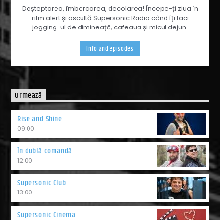
Deșteptarea, îmbarcarea, decolarea! Începe-ți ziua în
ritm alert și ascultă Supersonic Radio când îți faci
jogging-ul de dimineață, cafeaua și micul dejun.
Info and episodes
Urmează
Rise and Shine
09:00
În dublă comandă
12:00
Supersonic Club
13:00
Supersonic Cinema