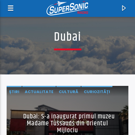
Dubai
ȘTIRI
ACTUALITATE
CULTURĂ
CURIOZITĂȚI
Acum
EXTERNE
Teddy Bear
Elvis Presley
Dubai: S-a inaugurat primul muzeu
Madame Tussauds din Orientul
Mijlociu