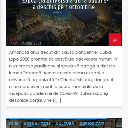
Expoziţia universală de la Dubai s-
a deschis pe 1 octombrie
Iulia
4 OCTOMBRIE 2021
Amânată anul trecut din cauza pandemiei, Dubai
Expo 2020 promite să dezvăluie adevărate minuni în
numeroase pavilioane şi speră să atragă turişti din
lumea întreagă. Aceasta este prima expoziţie
universală organizată în Orientul Mijlociu, dar şi cel
mai mare eveniment la scară mondială de la
începutul pandemiei de Covid-19: Dubai Expo îşi
deschide porţile vineri […]
ȘTIRI
ACTUALITATE
CULTURĂ
CURIOZITĂȚI