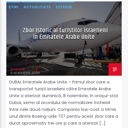
ȘTIRI
ACTUALITATE
EXTERNE
Zbor istoric al turiștilor israelieni
în Emiratele Arabe Unite
Andreea
9 NOIEMBRIE 2020
DUBAI, Emiratele Arabe Unite – Primul zbor care a
transportat turiști israelieni către Emiratele Arabe
Unite a aterizat duminică, 8 noiembrie, în orașul-stat
Dubai, semn al acordului de normalizare încheiat
între cele două națiuni. Compania low-cost a trimis
unul dintre Boeing-urile 737 pentru acest zbor care a
durat aproximativ trei ore și care a aterizat […]