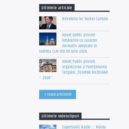
Ultimele articole
Revoluția lui Tucker Carlson
Anunț public privind
hotărârile cu caracter
normativ adoptate în
ședința CLM din 30 iulie 2026
Anunț Public privind
organizarea şi funcţionarea
Târgului „TOAMNA BUZOIANĂ
– 2026″
Toate articolele
Ultimele videoclipuri
SuperSonic Radio ::: Marea