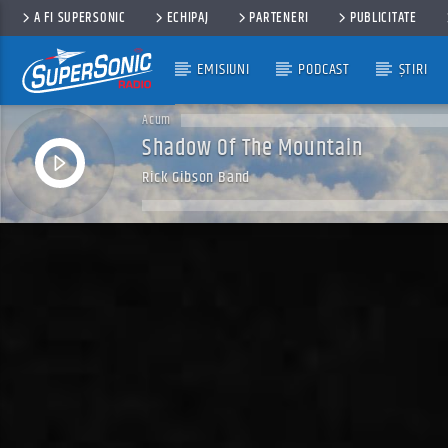
A FI SUPERSONIC
ECHIPAJ
PARTENERI
PUBLICITATE
EMISIUNI
PODCAST
ȘTIRI
Acum
Shadow Of The Mountain
Rick Gibson Band