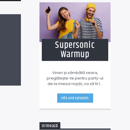
tastele
săgeată
sus/jos
pentru
a
Supersonic
mări
Warmup
sau
micșora
volumul.
Vineri și sâmbătă seara,
pregătește-te pentru party-ul
de la miezul nopții, ca să fii în
formă și să nu faci vreo
întindere, ceva! Pentru asta ți-
Info and episodes
am pregătit o emisiune de
antrenament cu muzică
amestecată, dar bine dozată.
Urmează