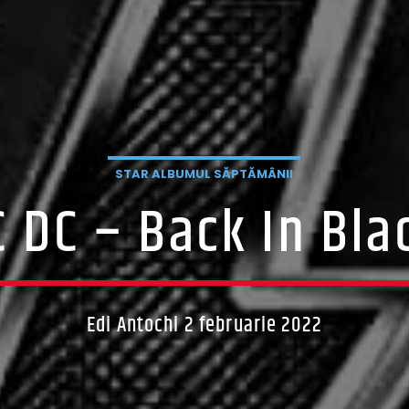
STAR ALBUMUL SĂPTĂMÂNII
C DC – Back In Bla
Edi Antochi 2 februarie 2022