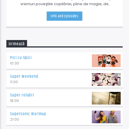
vremuri poveştile copilăriei, pline de magie, de
învățăminte şi de bună dispoziţie, cu personaje
faimoase şi autori minunaţi.
Info and episodes
Urmează
Pici cu lipici
10:30
Super Weekend
11:00
Super reluări
18:00
Supersonic Warmup
21:00