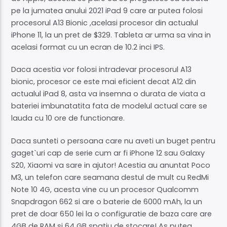
pe la jumatea anului 2021 iPad 9 care ar putea folosi
procesorul A13 Bionic ,acelasi procesor din actualul
iPhone 11, la un pret de $329. Tableta ar urma sa vina in
acelasi format cu un ecran de 10.2 inci IPS.
Daca acestia vor folosi intradevar procesorul A13
bionic, procesor ce este mai eficient decat A12 din
actualul iPad 8, asta va insemna o durata de viata a
bateriei imbunatatita fata de modelul actual care se
lauda cu 10 ore de functionare.
Daca sunteti o persoana care nu aveti un buget pentru
gaget`uri cap de serie cum ar fi iPhone 12 sau Galaxy
S20, Xiaomi va sare in ajutor! Acestia au anuntat Poco
M3, un telefon care seamana destul de mult cu RedMi
Note 10 4G, acesta vine cu un procesor Qualcomm
Snapdragon 662 si are o baterie de 6000 mAh, la un
pret de doar 650 lei la o configuratie de baza care are
4GB de RAM si 64 GB spatiu de stocare! As putea