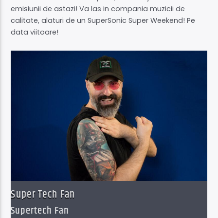
emisiunii de astazi! Va las in compania muzicii de
calitate, alaturi de un SuperSonic Super Weekend! Pe
data viitoare!
Super Tech Fan
Supertech Fan