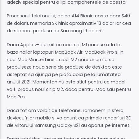
adeziv special pentru a lipi componentele de acesta.
Procesorul telefonului, adica A14 Bionic costa doar $40
de dolari!, memoria SK hinix aproximativ 13 dolar iar cea
de stocare produsa de Samsung 19 dolari!
Daca Apple v-a uimit cu noul cip M1 care se afla la
baza noilor laptopuri MacBook Air, MacBook Pro si in
noul Mac Mini ..ei bine .. cipul M2 care ar urma sa
propulseze noua serie de produse de desktop este
asteptat sa ajunga pe piata abia pe la jumatatea
anului 2021. Momentan nu este stiut pentru ce model
va fi produs noul chip M2, daca pentru iMac sau pentru
Mac Pro.
Daca tot am vorbit de telefoane, ramanem in sfera
deviceu`rilor mobile si va anunt ca primele render`uri 3D
ale viitorului Samsung Galaxy S21 au aparut pe internet.
Daca totul decurge cum trebuie aceste terminale ar