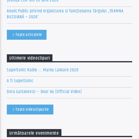
ședința CLM din 30 iulie 2026
Anunț Public privind organizarea şi funcţionarea Târgului „TOAMNA
BUZOIANĂ – 2026″
Toate articolele
Ultimele videoclipuri
SuperSonic Radio ::: Marea Lansare 2020
A fi SuperSonic
Dora Gaitanovici – Doar eu (Official Video)
Toate videoclipurile
Următoarele evenimente