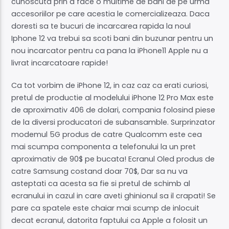
cunoscuta prin a face o multime de bani de pe urma
accesoriilor pe care acestia le comercializeaza. Daca
doresti sa te bucuri de incarcarea rapida la noul
Iphone 12 va trebui sa scoti bani din buzunar pentru un
nou incarcator pentru ca pana la iPhone11 Apple nu a
livrat incarcatoare rapide!
Ca tot vorbim de iPhone 12, in caz caz ca erati curiosi,
pretul de productie al modelului iPhone 12 Pro Max este
de aproximativ 406 de dolari, compania folosind piese
de la diversi producatori de subansamble. Surprinzator
modemul 5G produs de catre Qualcomm este cea
mai scumpa componenta a telefonului la un pret
aproximativ de 90$ pe bucata! Ecranul Oled produs de
catre Samsung costand doar 70$, Dar sa nu va
asteptati ca acesta sa fie si pretul de schimb al
ecranului in cazul in care aveti ghinionul sa il crapati! Se
pare ca spatele este chaiar mai scump de inlocuit
decat ecranul, datorita faptului ca Apple a folosit un