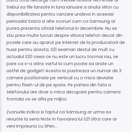
trebui sa file lansate in luna ianuare a anului viitor cu
disponibilitatea pentru vanzare undeva in aceeasi
perioada! Exista si alte zvonuri cum ca Samsung ar
putea prezenta oficial telefonul in decembrie. Nu se
stiu prea multe lucruri despre viitorul telefon decat din
pozele care au aparut pe internet de la producatorii de
huse pentru acesta. S21 seaman destul de mult cu
actualul S20 ceea ce nu este un lucru tocmai rau, se
pare ca s-a atins varful la cum poate sa arate un
astfel de gadget! Acesta isi pastreaza un numar de 3
camere pozitionate pe vertical cu o mica deviatie
pentru flash-ul de pe spate. Pe partea din fata a
telefonului are doar o mica decupare pentru camera
frontala ce se afla pe mijloc.
Zvonurile indica si faptul ca Samsung ar urma sa
renunte la seria Note in favoarea lui S21 Ultra care ar
veni impreuna cu SPen…