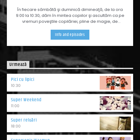
În fiecare sâmbătă şi duminică dimineaţă, de la ora
9:00 la 10:30, dăm în mintea copiilor şi ascultăm ca pe
vremuri poveştile copilăriei, pline de magie, de
învățăminte şi de bună dispoziţie, cu personaje
faimoase şi autori minunaţi.
Info and episodes
Urmează
Pici cu lipici
10:30
Super Weekend
11:00
Super reluări
18:00