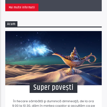
Mai multe informatii
Acum
Super povești
În fiecare sâmbătă şi duminică dimineaţă, de la ora
9:00 la 10:30, dăm în mintea copiilor şi ascultăm ca pe