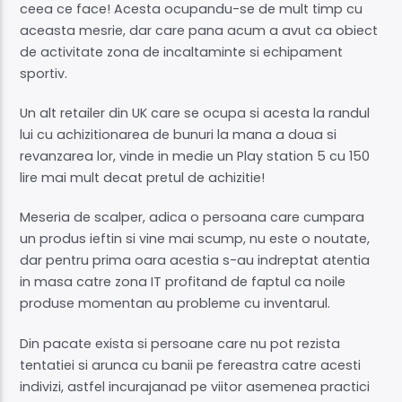
ceea ce face! Acesta ocupandu-se de mult timp cu
aceasta mesrie, dar care pana acum a avut ca obiect
de activitate zona de incaltaminte si echipament
sportiv.
Un alt retailer din UK care se ocupa si acesta la randul
lui cu achizitionarea de bunuri la mana a doua si
revanzarea lor, vinde in medie un Play station 5 cu 150
lire mai mult decat pretul de achizitie!
Meseria de scalper, adica o persoana care cumpara
un produs ieftin si vine mai scump, nu este o noutate,
dar pentru prima oara acestia s-au indreptat atentia
in masa catre zona IT profitand de faptul ca noile
produse momentan au probleme cu inventarul.
Din pacate exista si persoane care nu pot rezista
tentatiei si arunca cu banii pe fereastra catre acesti
indivizi, astfel incurajanad pe viitor asemenea practici