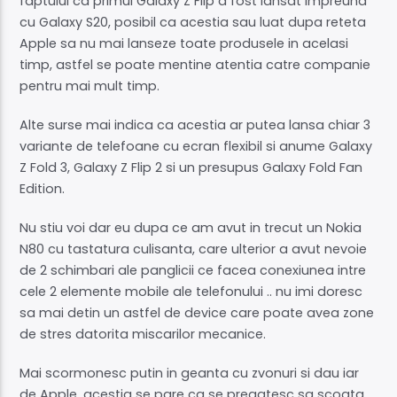
faptului ca primul Galaxy Z Flip a fost lansat impreuna
cu Galaxy S20, posibil ca acestia sau luat dupa reteta
Apple sa nu mai lanseze toate produsele in acelasi
timp, astfel se poate mentine atentia catre companie
pentru mai mult timp.
Alte surse mai indica ca acestia ar putea lansa chiar 3
variante de telefoane cu ecran flexibil si anume Galaxy
Z Fold 3, Galaxy Z Flip 2 si un presupus Galaxy Fold Fan
Edition.
Nu stiu voi dar eu dupa ce am avut in trecut un Nokia
N80 cu tastatura culisanta, care ulterior a avut nevoie
de 2 schimbari ale panglicii ce facea conexiunea intre
cele 2 elemente mobile ale telefonului .. nu imi doresc
sa mai detin un astfel de device care poate avea zone
de stres datorita miscarilor mecanice.
Mai scormonesc putin in geanta cu zvonuri si dau iar
de Apple, acestia se pare ca se pregatesc sa scoata