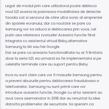
Legat de modul prin care utilizatorul poate debloca
noul S21 acesta isi pastreaza modalitatea de detectie
faciala cat si senzorul de citire ultra sonic al amprentei
din spatele ecranului, dar ca noutate se pare ca
Samsung vor sa aduca si deblocarea prin voce, cel
putin asa relateaza zvonurile! Aceasta functie fiind
integrata cu asistentul virtual Bixby,alternativa
Samsung la Siri sau hei Google.
Dar se pare ca aceasta functionalitate nu ar fi limitata
doar la seria S21, ea urmand sa fie implementata si pe
celelalte terminale care au suport pentru Bixby.
Inca nu sunt clare care vor fi masurile Samsung pentru
a preveni abuzurile pentru deblocarea frauduloasa a
telefoanelor. Samsung nu sunt primii care vor
introduce aceasta functie, Google cu al lor asistent au
avut ceva asemanator in 2018 dar au renuntat la idee
datorita problemelor de securitate. Sa speram ca