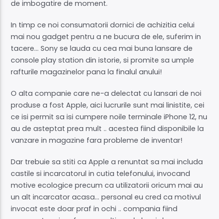
de imbogatire de moment.
In timp ce noi consumatorii dornici de achizitia celui
mai nou gadget pentru a ne bucura de ele, suferim in
tacere… Sony se lauda cu cea mai buna lansare de
console play station din istorie, si promite sa umple
rafturile magazinelor pana la finalul anului!
O alta companie care ne-a delectat cu lansari de noi
produse a fost Apple, aici lucrurile sunt mai linistite, cei
ce isi permit sa isi cumpere noile terminale iPhone 12, nu
au de asteptat prea mult .. acestea fiind disponibile la
vanzare in magazine fara probleme de inventar!
Dar trebuie sa stiti ca Apple a renuntat sa mai includa
castile si incarcatorul in cutia telefonului, invocand
motive ecologice precum ca utilizatorii oricum mai au
un alt incarcator acasa… personal eu cred ca motivul
invocat este doar praf in ochi .. compania fiind