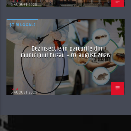
Iulia
6 AUGUST 2026
ȘTIRI LOCALE
Dezinsecție în parcurile din
municipiul Buzău – 07 august 2026
Iulia
5 AUGUST 2026