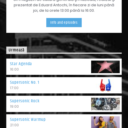
prezentat de Eduard Antochi, în fiecare zi de luni până
joi, de la orele 13:00 până la 16:00.
Info and episodes
Urmează
Star Agenda
16:00
Supersonic No. 1
17:00
Supersonic Rock
19:00
Supersonic Warmup
21:00