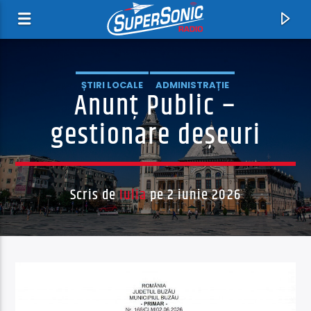
ȘTIRI LOCALE
ADMINISTRAȚIE
Anunț Public –
gestionare deșeuri
Scris de
Iulia
pe 2 iunie 2026
Acum
Good As Gone
Little Big Town