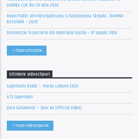
ședința CLM din 30 iulie 2026
Anunț Public privind organizarea şi funcţionarea Târgului „TOAMNA
BUZOIANĂ – 2026″
Dezinsecție în parcurile din municipiul Buzău – 07 august 2026
Toate articolele
Ultimele videoclipuri
SuperSonic Radio ::: Marea Lansare 2020
A fi SuperSonic
Dora Gaitanovici – Doar eu (Official Video)
Toate videoclipurile