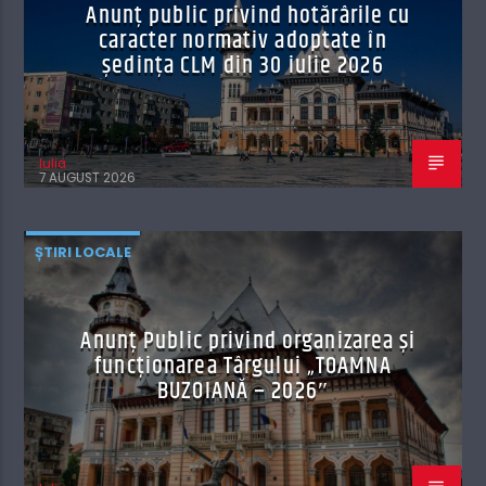
Anunț public privind hotărârile cu
caracter normativ adoptate în
ședința CLM din 30 iulie 2026
Iulia
7 AUGUST 2026
ȘTIRI LOCALE
Anunț Public privind organizarea şi
funcţionarea Târgului „TOAMNA
BUZOIANĂ – 2026″