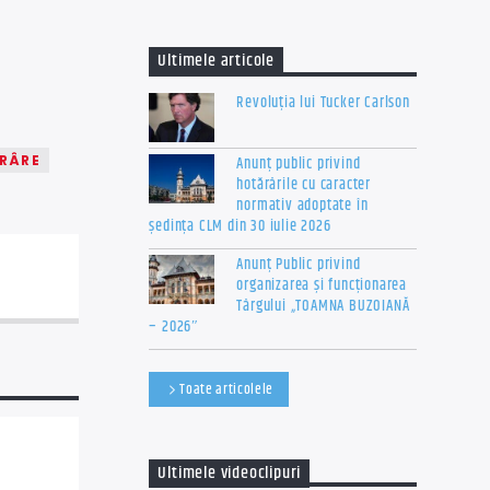
Ultimele articole
Revoluția lui Tucker Carlson
ĂRÂRE
Anunț public privind
hotărârile cu caracter
normativ adoptate în
ședința CLM din 30 iulie 2026
Anunț Public privind
organizarea şi funcţionarea
Târgului „TOAMNA BUZOIANĂ
– 2026″
Toate articolele
Ultimele videoclipuri