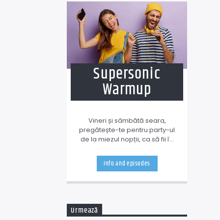
Supersonic
Warmup
Vineri și sâmbătă seara,
pregătește-te pentru party-ul
de la miezul nopții, ca să fii în
formă și să nu faci vreo
întindere, ceva! Pentru asta ți-
Info and episodes
am pregătit o emisiune de
antrenament cu muzică
amestecată, dar bine dozată.
Urmează