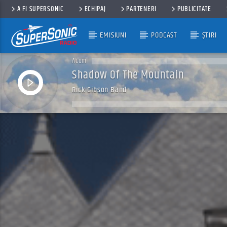
A FI SUPERSONIC
ECHIPAJ
PARTENERI
PUBLICITATE
EMISIUNI
PODCAST
ȘTIRI
Acum
Shadow Of The Mountain
Rick Gibson Band