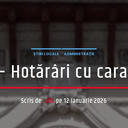
ȘTIRI LOCALE
ADMINISTRAȚIE
– Hotărâri cu car
Scris de
Iulia
pe 12 ianuarie 2026