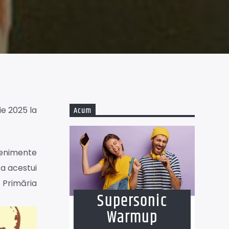
ie 2025 la
Acum
venimente
 a acestui
 Primăria
Supersonic
Warmup