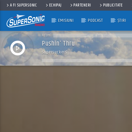
A FI SUPERSONIC
ECHIPAJ
PARTENERI
PUBLICITATE
EMISIUNI
PODCAST
ȘTIRI
Acum
Pushin' Thru
Supersuckers