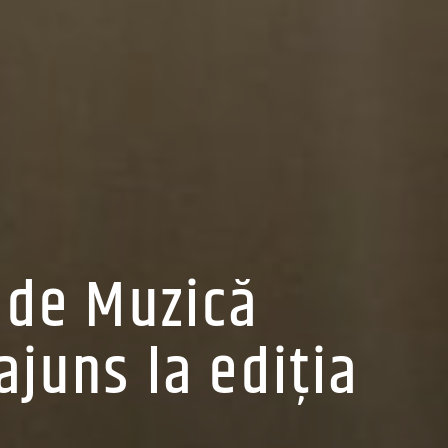
 de Muzică
juns la ediția