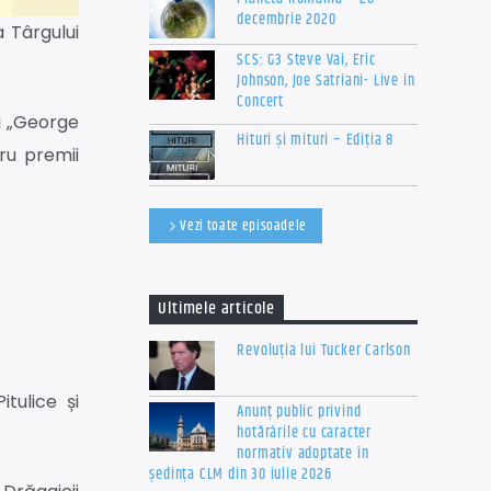
decembrie 2020
 Târgului
SCS: G3 Steve Vai, Eric
Johnson, Joe Satriani- Live in
Concert
ui „George
Hituri și mituri – Ediția 8
ru premii
Vezi toate episoadele
Ultimele articole
Revoluția lui Tucker Carlson
itulice și
Anunț public privind
hotărârile cu caracter
normativ adoptate în
ședința CLM din 30 iulie 2026