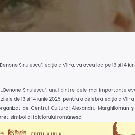
none Sinulescu”, ediția a VII-a, va avea loc pe 13 și 14 iun
 „Benone Sinulescu”, unul dintre cele mai importante e
zilele de 13 și 14 iunie 2025, pentru a celebra ediția a VII-a
organizat de Centrul Cultural Alexandru Marghiloman și
ret, simbol al folclorului românesc.