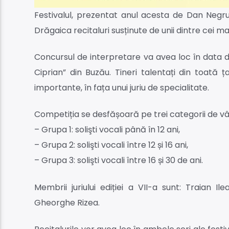
Festivalul, prezentat anul acesta de Dan Negru
Drăgaica recitaluri susținute de unii dintre cei ma
Concursul de interpretare va avea loc în data de 
Ciprian” din Buzău. Tineri talentați din toată
importante, în fața unui juriu de specialitate.
Competiția se desfășoară pe trei categorii de vâ
– Grupa 1: solişti vocali până în 12 ani,
– Grupa 2: solişti vocali între 12 și 16 ani,
– Grupa 3: solişti vocali între 16 și 30 de ani.
Membrii juriului ediției a VII-a sunt: Traian Il
Gheorghe Rizea.