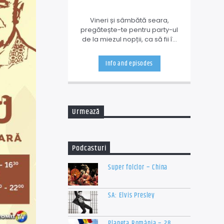
Vineri și sâmbătă seara,
pregătește-te pentru party-ul
de la miezul nopții, ca să fii în
formă și să nu faci vreo
întindere, ceva! Pentru asta ți-
Info and episodes
am pregătit o emisiune de
antrenament cu muzică
amestecată, dar bine dozată.
Urmează
Podcasturi
Super folclor – China
SA: Elvis Presley
Planeta România – 28