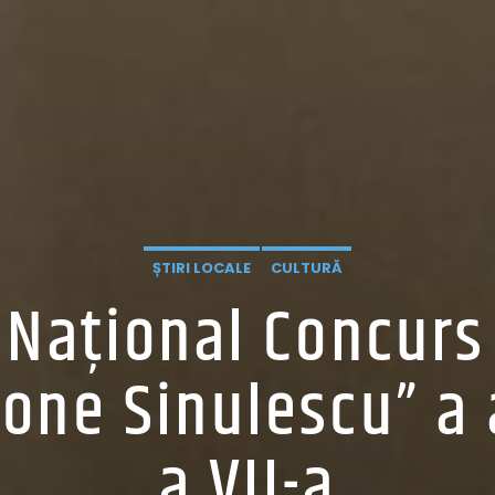
ȘTIRI LOCALE
CULTURĂ
l Național Concurs
one Sinulescu” a a
a VII-a