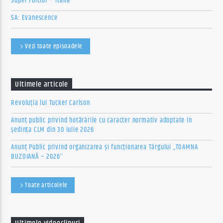
Super Folclor – Italia
SA: Evanescence
Vezi toate episoadele
Ultimele articole
Revoluția lui Tucker Carlson
Anunț public privind hotărârile cu caracter normativ adoptate în
ședința CLM din 30 iulie 2026
Anunț Public privind organizarea şi funcţionarea Târgului „TOAMNA
BUZOIANĂ – 2026″
Toate articolele