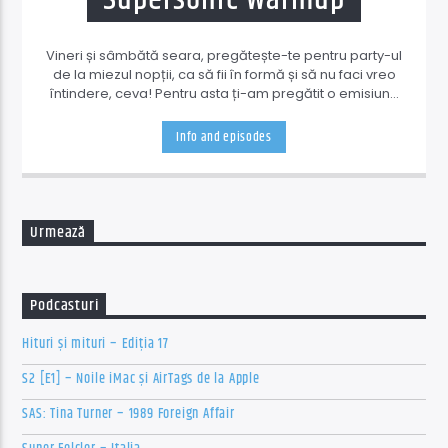
Vineri și sâmbătă seara, pregătește-te pentru party-ul
de la miezul nopții, ca să fii în formă și să nu faci vreo
întindere, ceva! Pentru asta ți-am pregătit o emisiune
de antrenament cu muzică amestecată, dar bine
dozată.
Info and episodes
Urmează
Podcasturi
Hituri și mituri – Ediția 17
S2 [E1] – Noile iMac și AirTags de la Apple
SAS: Tina Turner – 1989 Foreign Affair