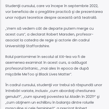
Studenţii cursului, care va începe în septembrie 2022,
vor beneficia de o pregătire practică şi de prezentarea
unor noţiuni teoretice despre această artă teatrală.
„Vrem să vedem cât de departe putem merge cu
acest curs”, a declarat Robert Marsden, profesor-
asociat la catedra de regie şi actorie din cadrul
Universităţii Staffordshire.
Rolul pantomimei în secolul al XXI-lea va fi de
asemenea examinat în acest curs, a adăugat
profesorul britanic, „mai ales în epoca de după
mişcările MeToo şi Black Lives Matter”.
În cadrul cursului, studenţii vor trebui să răspundă unor
întrebări variate, inclusiv „cum abordaţi chestiunea
genului?”, „cum spuneţi povestea lui Aladin în 2021?” şi
„cum obţinem un echilibru în balanţa dintre rolurile
masculine şi cele feminine?”, a precizat Robert