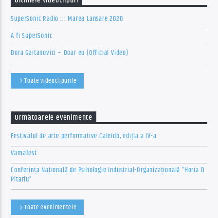
Ultimele videoclipuri
SuperSonic Radio ::: Marea Lansare 2020
A fi SuperSonic
Dora Gaitanovici – Doar eu (Official Video)
Toate videoclipurile
Următoarele evenimente
Festivalul de arte performative Caleido, ediția a IV-a
Vamafest
Conferința Națională de Psihologie Industrial-Organizațională ”Horia D.
Pitariu”
Toate evenimentele