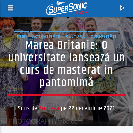
ȘTIRI
ACTUALITATE
CULTURĂ
CURIOZITĂȚI
Marea Britanie: O
EDUCAȚIE
universitate lansează un
curs de masterat în
pantomimă
Acum
Whiskey Headed Blues
Scris de
Andreea
pe 22 decembrie 2021
Sonny Boy Williamson