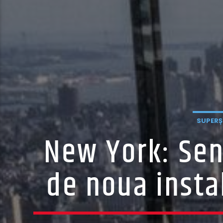
SUPERȘT
New York: Senz
de noua instal