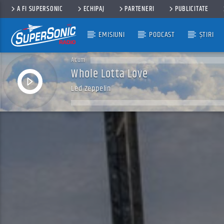
A FI SUPERSONIC
ECHIPAJ
PARTENERI
PUBLICITATE
EMISIUNI
PODCAST
ȘTIRI
Acum
Whole Lotta Love
Led Zeppelin