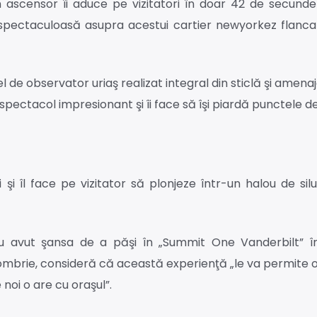
n ascensor îi aduce pe vizitatori în doar 42 de secunde 
 spectaculoasă asupra acestui cartier newyorkez flanca
el de observator uriaş realizat integral din sticlă şi amenaj
spectacol impresionant şi îi face să îşi piardă punctele d
şi îl face pe vizitator să plonjeze într-un halou de sil
e au avut şansa de a păşi în „Summit One Vanderbilt” î
ctombrie, consideră că această experienţă „le va permite
noi o are cu oraşul”.