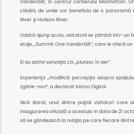
Vanderbilt, în centrul cartierului Manhattan. U
clădirii, de unde vor beneficia de o panoramă
River şi Hudson River.
Odată ajunşi acolo, vizitatorii se plimbă într-un f
etaje, „Summit One Vanderbilt”, care le oferă un 
Ei au astfel senzaţia că „plutesc în aer”.
Experienţa „modifică percepţia asupra spaţiului 
zgârie-nori”, a declarat Kenzo Digital.
Nick Barat, unul dintre puţinii vizitatori car
inaugurarea oficială a acestuia în data de 21 o
să se gândească la relaţia pe care fiecare dintre 