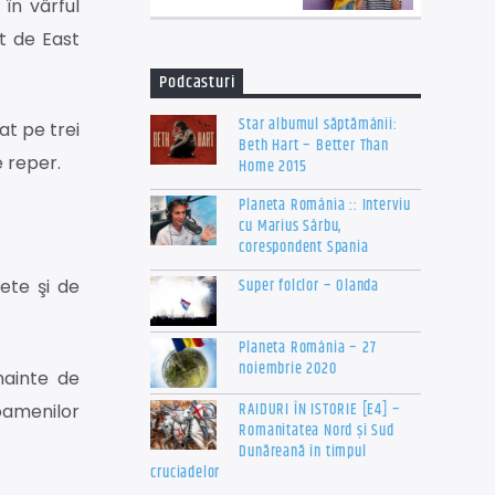
în vârful
t de East
Podcasturi
Star albumul săptămânii:
at pe trei
Beth Hart – Better Than
e reper.
Home 2015
Planeta România :: Interviu
cu Marius Sârbu,
corespondent Spania
Super folclor – Olanda
uete şi de
Planeta România – 27
noiembrie 2020
nainte de
RAIDURI ÎN ISTORIE [E4] –
 oamenilor
Romanitatea Nord și Sud
Dunăreană în timpul
cruciadelor