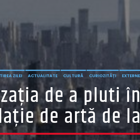
IREA ZILEI
ACTUALITATE
CULTURĂ
CURIOZITĂȚI
EXTERNE
ația de a pluti î
ație de artă de l