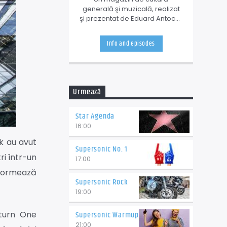
generală şi muzicală, realizat
şi prezentat de Eduard Antochi,
în fiecare zi de luni până joi, de
la orele 13:00 până la 16:00.
Info and episodes
Urmează
Star Agenda
16:00
k au avut
Supersonic No. 1
ri într-un
17:00
informează
Supersonic Rock
19:00
l turn One
Supersonic Warmup
21:00