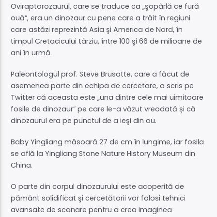
Oviraptorozaurul, care se traduce ca „şopârlă ce fură
ouă”, era un dinozaur cu pene care a trăit în regiuni
care astăzi reprezintă Asia şi America de Nord, în
timpul Cretacicului târziu, între 100 şi 66 de milioane de
ani în urmă.
Paleontologul prof. Steve Brusatte, care a făcut de
asemenea parte din echipa de cercetare, a scris pe
Twitter că aceasta este „una dintre cele mai uimitoare
fosile de dinozaur” pe care le-a văzut vreodată şi că
dinozaurul era pe punctul de a ieşi din ou.
Baby Yingliang măsoară 27 de cm în lungime, iar fosila
se află la Yingliang Stone Nature History Museum din
China.
O parte din corpul dinozaurului este acoperită de
pământ solidificat şi cercetătorii vor folosi tehnici
avansate de scanare pentru a crea imaginea