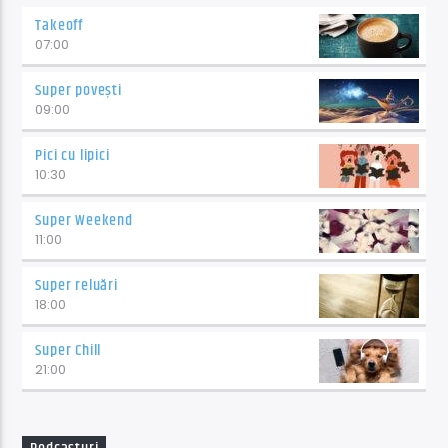
Takeoff
07:00
Super povești
09:00
Pici cu lipici
10:30
Super Weekend
11:00
Super reluări
18:00
Super Chill
21:00