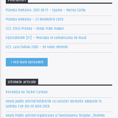
Podcasturi
Planeta România: 2021.09.17 – Spania – Marius Sârbu
Planeta România – 23 Noiembrie 2020
SCS: Elvis Presley – Aloha From Hawaii
EQUILIBRIUM [E7] – Minciuna în comunicarea de masă
SCS: Lara Fabian 2003 – En toute intimite
Vezi toate episoadele
Ultimele articole
Revoluția lui Tucker Carlson
Anunț public privind hotărârile cu caracter normativ adoptate în
ședința CLM din 30 iulie 2026
Anunț Public privind organizarea şi funcţionarea Târgului „TOAMNA