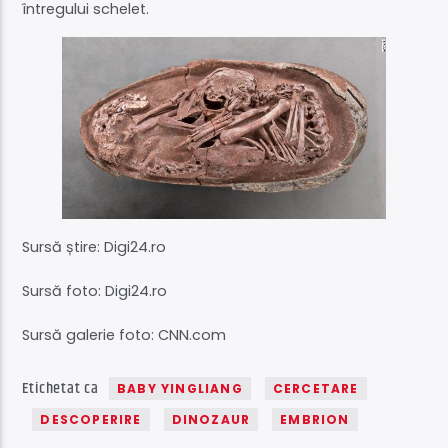
întregului schelet.
Sursă știre: Digi24.ro
Sursă foto: Digi24.ro
Sursă galerie foto: CNN.com
Etichetat ca
BABY YINGLIANG
CERCETARE
DESCOPERIRE
DINOZAUR
EMBRION