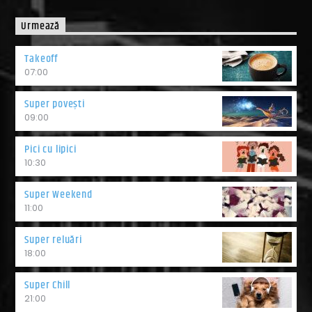
Urmează
Takeoff
07:00
Super povești
09:00
Pici cu lipici
10:30
Super Weekend
11:00
Super reluări
18:00
Super Chill
21:00