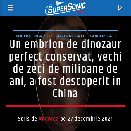
SUPERȘTIREA ZILEI
ACTUALITATE
CURIOZITĂȚI
Un embrion de dinozaur
EXTERNE
ȘTIRI
perfect conservat, vechi
de zeci de milioane de
ani, a fost descoperit în
China
Acum
Lost in the Night
Midland
Scris de
Andreea
pe 27 decembrie 2021