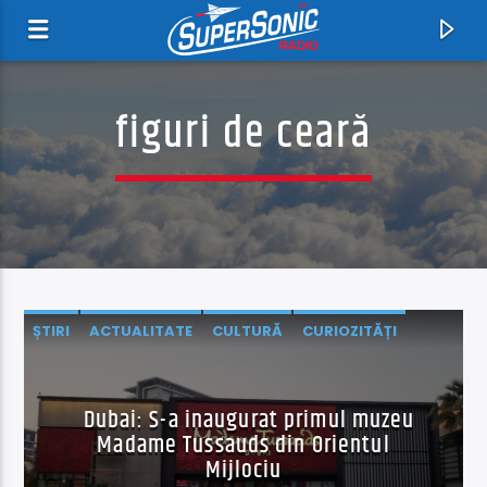
figuri de ceară
ȘTIRI
ACTUALITATE
CULTURĂ
CURIOZITĂȚI
Acum
EXTERNE
One Time Or Another
Billy Preston
Dubai: S-a inaugurat primul muzeu
Madame Tussauds din Orientul
Mijlociu