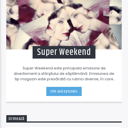
Super Weekend
Super Weekend este principala emisiune de
divertisment a sfârşitului de săptămână. Emisiunea de
tip magazin este presărată cu rubrici diverse, în care
toţi realizatorii Supersonic Radio te invită la un maraton
dedicat culturii generale, jocurilor audio şi provocărilor
Info and episodes
de tot felul.
Urmează