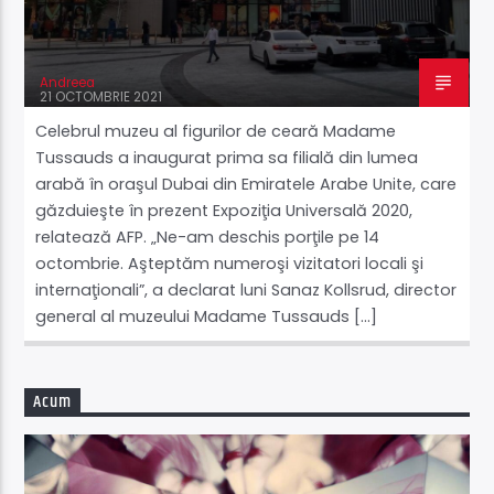
Acum
Super Weekend
Andreea
11:00
18:00
21 OCTOMBRIE 2021
Celebrul muzeu al figurilor de ceară Madame
Tussauds a inaugurat prima sa filială din lumea
arabă în oraşul Dubai din Emiratele Arabe Unite, care
Supersonic Live
găzduieşte în prezent Expoziţia Universală 2020,
relatează AFP. „Ne-am deschis porţile pe 14
octombrie. Aşteptăm numeroşi vizitatori locali şi
internaţionali”, a declarat luni Sanaz Kollsrud, director
general al muzeului Madame Tussauds […]
Acum