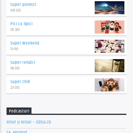
Super povești
09:00
Pici cu lipici
10:30
Super Weekend
11:00
Super reluări
18:00
Super Chill
21:00
Podcasturi
Hituri și mituri – Ediția 20
SA: Holograf