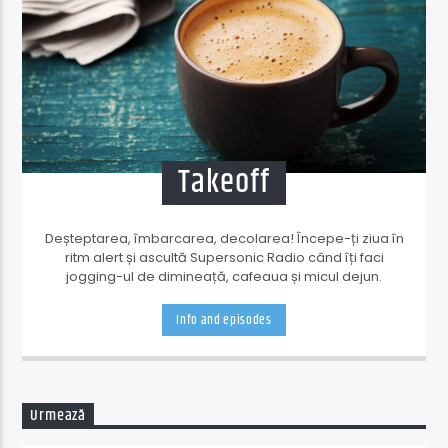
Takeoff
Deșteptarea, îmbarcarea, decolarea! Începe-ți ziua în
ritm alert și ascultă Supersonic Radio când îți faci
jogging-ul de dimineață, cafeaua și micul dejun.
Info and episodes
Urmează