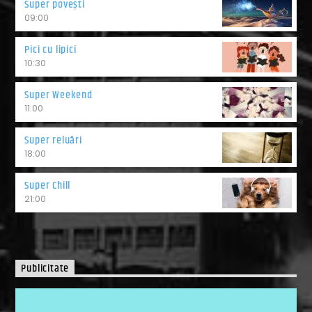
Super povești
09:00
Pici cu lipici
10:30
Super Weekend
11:00
Super reluări
18:00
Super Chill
21:00
Publicitate