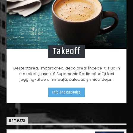
Takeoff
Deșteptarea, îmbarcarea, decolarea! Începe-ți ziua în
ritm alert și ascultă Supersonic Radio când îți faci
jogging-ul de dimineață, cafeaua și micul dejun.
Info and episodes
Urmează