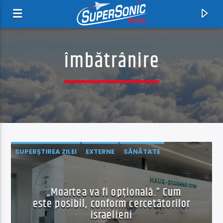
îmbătrânire
SUPERȘTIREA ZILEI
EXTERNE
SĂNĂTATE
Acum
ȘTIINȚĂ ŞI TEHNOLOGIE
ȘTIRI
Next To You, Next To Me
Shenandoah
„Moartea va fi opțională.” Cum
este posibil, conform cercetătorilor
israelieni