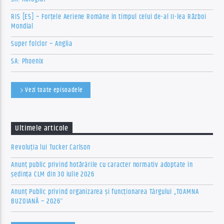
RIS [E5] – Forțele Aeriene Române în timpul celui de-al II-lea Război
Mondial
Super folclor – Anglia
SA: Phoenix
Vezi toate episoadele
Ultimele articole
Revoluția lui Tucker Carlson
Anunț public privind hotărârile cu caracter normativ adoptate în
ședința CLM din 30 iulie 2026
Anunț Public privind organizarea şi funcţionarea Târgului „TOAMNA
BUZOIANĂ – 2026″