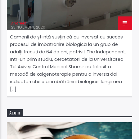
Acum
Takeoff
Andreea
23 NOIEMBRIE 2020
07:00
09:00
Oamenii de știință susțin că au inversat cu succes
procesul de îmbătrânire biologică la un grup de
adulți trecuți de 64 de ani, potrivit The Independent.
Într-un prim studiu, cercetătorii de la Universitatea
Supersonic Live
Tel Aviv și Centrul Medical Shamir au folosit o
metodă de oxigenoterapie pentru a inversa doi
indicatori cheie ai îmbătrânirii biologice: lungimea
[…]
Acum